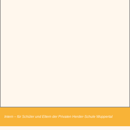
Intern – für Schüler und Eltern der Privaten Herder-Schule Wuppertal