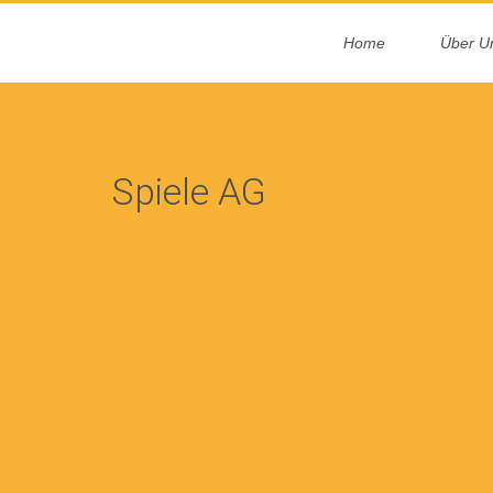
Home
Über U
Spiele AG