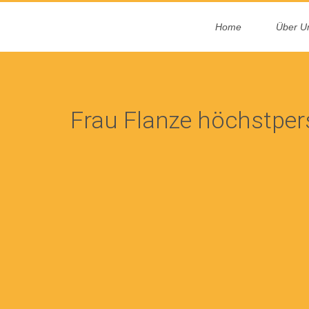
Home
Über U
Frau Flanze höchstper